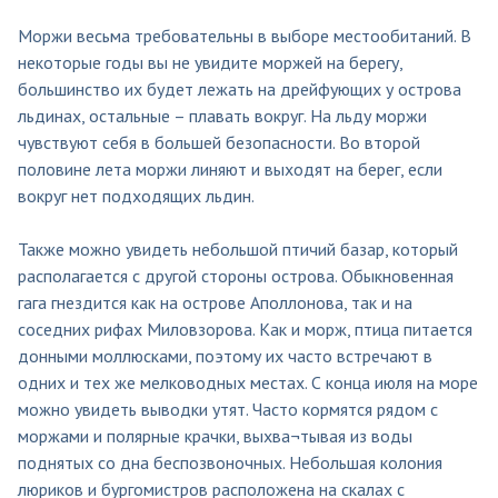
Моржи весьма требовательны в выборе местообитаний. В
некоторые годы вы не увидите моржей на берегу,
большинство их будет лежать на дрейфующих у острова
льдинах, остальные – плавать вокруг. На льду моржи
чувствуют себя в большей безопасности. Во второй
половине лета моржи линяют и выходят на берег, если
вокруг нет подходящих льдин.
Также можно увидеть небольшой птичий базар, который
располагается с другой стороны острова. Обыкновенная
гага гнездится как на острове Аполлонова, так и на
соседних рифах Миловзорова. Как и морж, птица питается
донными моллюсками, поэтому их часто встречают в
одних и тех же мелководных местах. С конца июля на море
можно увидеть выводки утят. Часто кормятся рядом с
моржами и полярные крачки, выхва¬тывая из воды
поднятых со дна беспозвоночных. Небольшая колония
люриков и бургомистров расположена на скалах с