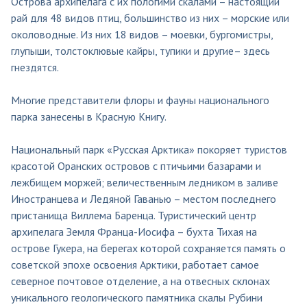
Острова архипелага с их пологими скалами – настоящий
рай для 48 видов птиц, большинство из них – морские или
околоводные. Из них 18 видов – моевки, бургомистры,
глупыши, толстоклювые кайры, тупики и другие– здесь
гнездятся.
Многие представители флоры и фауны национального
парка занесены в Красную Книгу.
Национальный парк «Русская Арктика» покоряет туристов
красотой Оранских островов с птичьими базарами и
лежбищем моржей; величественным ледником в заливе
Иностранцева и Ледяной Гаванью – местом последнего
пристанища Виллема Баренца. Туристический центр
архипелага Земля Франца-Иосифа – бухта Тихая на
острове Гукера, на берегах которой сохраняется память о
советской эпохе освоения Арктики, работает самое
северное почтовое отделение, а на отвесных склонах
уникального геологического памятника скалы Рубини