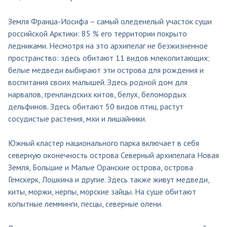
Земля Франца-Иосифа – самый оледенелый участок суши
российской Арктики: 85 % его территории покрыто
ледниками. Несмотря на это архипелаг не безжизненное
пространство: здесь обитают 11 видов млекопитающих;
белые медведи выбирают эти острова для рождения и
воспитания своих малышей. Здесь родной дом для
нарвалов, гренландских китов, белух, беломордых
дельфинов. Здесь обитают 50 видов птиц, растут
сосудистые растения, мхи и лишайники.
Южный кластер национального парка включает в себя
северную оконечность острова Северный архипелага Новая
Земля, Большие и Малые Оранские острова, острова
Гемскерк, Лошкина и другие. Здесь также живут медведи,
киты, моржи, нерпы, морские зайцы. На суше обитают
копытные лемминги, песцы, северные олени.