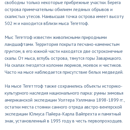
свободны только некоторые прибрежные участки. Берега
острова примечательны обилием ледяных обрывов и
скалистых утесов. Наивысшая точка острова имеет высоту
502 м и находится вблизи мыса Тегетгоф.
Мыс Тегетгоф известен живописными природными
ландшафтами. Территория покрыта песчано-каменистым
грунтом, в его южной части находятся две остроконечные
скалы. От мыса, вглубь острова, тянутся горы Заварицкого.
На скалах гнездятся колонии люриков, моевок и чистиков.
Часто на мысе наблюдается присутствие белых медведей.
На мысе Тегеттгоф также сохранились объекты историко-
культурного наследия национального парка: руины зимовья
американской экспедиции Уолтера Уэллмана 1898-1899 гг.,
остатки места стоянки санного отряда австро-венгерской
экспедиции Юлиуса Пайера-Карла Вайпрехта и памятный
знак, установленный в 1995 году в честь первопроходцев.