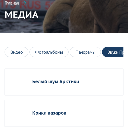
Главная
МЕДИА
Видео
Фотоальбомы
Панорамы
Звуки При
Белый шум Арктики
Крики казарок