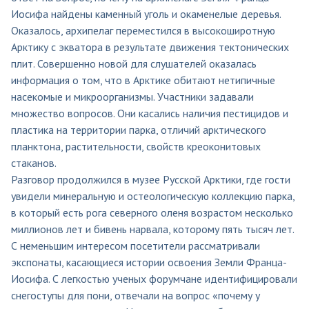
Иосифа найдены каменный уголь и окаменелые деревья.
Оказалось, архипелаг переместился в высокоширотную
Арктику с экватора в результате движения тектонических
плит. Совершенно новой для слушателей оказалась
информация о том, что в Арктике обитают нетипичные
насекомые и микроорганизмы. Участники задавали
множество вопросов. Они касались наличия пестицидов и
пластика на территории парка, отличий арктического
планктона, растительности, свойств креоконитовых
стаканов.
Разговор продолжился в музее Русской Арктики, где гости
увидели минеральную и остеологическую коллекцию парка,
в который есть рога северного оленя возрастом несколько
миллионов лет и бивень нарвала, которому пять тысяч лет.
С неменьшим интересом посетители рассматривали
экспонаты, касающиеся истории освоения Земли Франца-
Иосифа. С легкостью ученых форумчане идентифицировали
снегоступы для пони, отвечали на вопрос «почему у