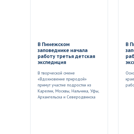
В Пинежском
В 
заповеднике начала
зап
работу третья детская
раб
экспедиция
эк
В творческой смене
Осно
«Вдохновение природой»
крае
примут участие подростки из
рабо
Карелии, Москвы, Нальчика, Уфы,
Архангельска и Северодвинска