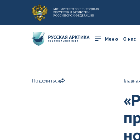
Меню
О нас
Поделиться
Главна
«
пр
н