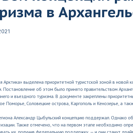
ризма в Архангель
2021
я Арктика» выделена приоритетной туристской зоной в новой к
. Постановление об этом было принято правительством Арханге
него и въездного туризма. В документе закреплены приоритетн
е Поморье, Соловецкие острова, Каргополь и Кенозерье, а такж
региона Александр Цыбульский концепцию поддержал. Однако об
изации. Также отмечено, что на первом этапе необходимо опре
вать их, получив федеральную поддержку, — и они станут драй