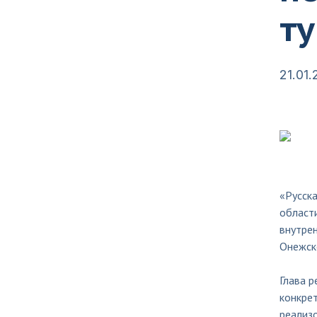
ту
21.01.
«Русска
области
внутрен
Онежско
Глава 
конкрет
реализо