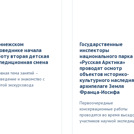
Пинежском
Государственные
оведнике начала
инспекторы
оту вторая детская
национального парка
спедиционная смена
«Русская Арктика»
проводят осмотр
вная тема занятий –
объектов историко-
ведение и знакомство с
культурного наследия
той экскурсовода
архипелаге Земля
Франца-Иосифа
Первоочередные
консервационные работы
проводятся во время высад
участников научной экспеди