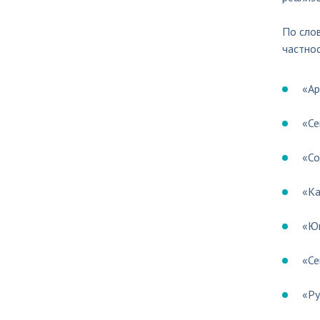
По сло
частнос
«Ар
«Се
«Со
«Ка
«Юг
«Се
«Ру