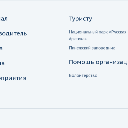
нал
Туристу
Национальный парк «Русская
водитель
Арктика»
а
Пинежский заповедник
Помощь организац
иа
Волонтерство
приятия