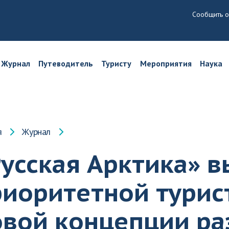
Сообщить о
Журнал
Путеводитель
Туристу
Мероприятия
Наука
я
Журнал
Русская Арктика» 
иоритетной турис
овой концепции ра