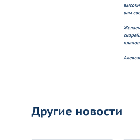
высоки
вам св
Желаем
скорей
планов 
Алекса
Другие новости