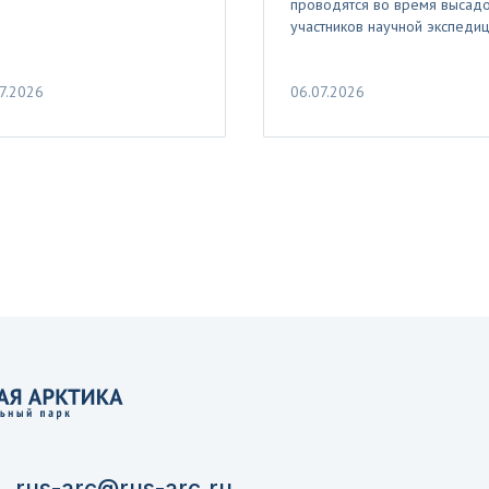
проводятся во время высад
участников научной экспеди
7.2026
06.07.2026
rus-arc@rus-arc.ru