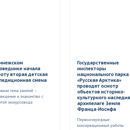
Пинежском
Государственные
оведнике начала
инспекторы
оту вторая детская
национального парка
спедиционная смена
«Русская Арктика»
проводят осмотр
вная тема занятий –
объектов историко-
ведение и знакомство с
культурного наследия
той экскурсовода
архипелаге Земля
Франца-Иосифа
Первоочередные
консервационные работы