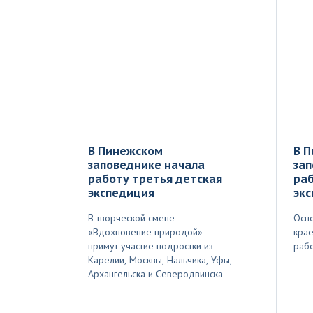
В Пинежском
В 
заповеднике начала
зап
работу третья детская
раб
экспедиция
эк
В творческой смене
Осно
«Вдохновение природой»
крае
примут участие подростки из
рабо
Карелии, Москвы, Нальчика, Уфы,
Архангельска и Северодвинска