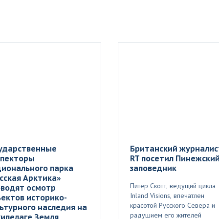
сударственные
Британский журналис
спекторы
RT посетил Пинежски
ционального парка
заповедник
сская Арктика»
Питер Скотт, ведущий цикла
оводят осмотр
Inland Visions, впечатлен
ектов историко-
красотой Русского Севера и
ьтурного наследия на
радушием его жителей
ипелаге Земля