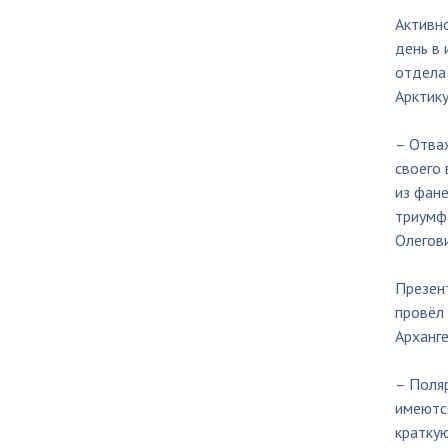
Активн
день в 
отдела 
Арктику
– Отва
своего
из фане
триумф
Олегови
Презен
провёл 
Арханге
– Поля
имеются
краткую