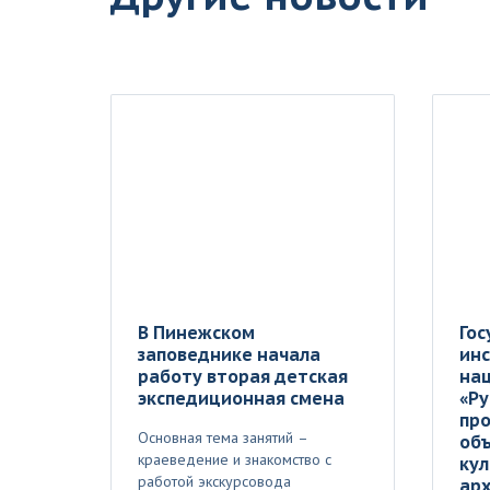
В Пинежском
Го
заповеднике начала
ин
работу вторая детская
на
экспедиционная смена
«Ру
пр
Основная тема занятий –
объ
краеведение и знакомство с
кул
работой экскурсовода
арх