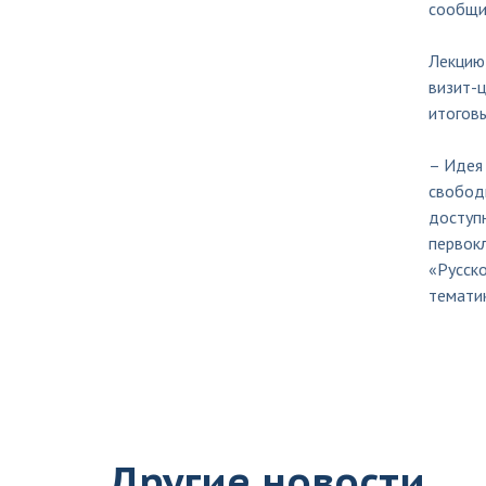
сообщи
Лекцию
визит-
итогов
– Идея 
свобод
доступн
первокл
«Русско
тематик
Другие новости