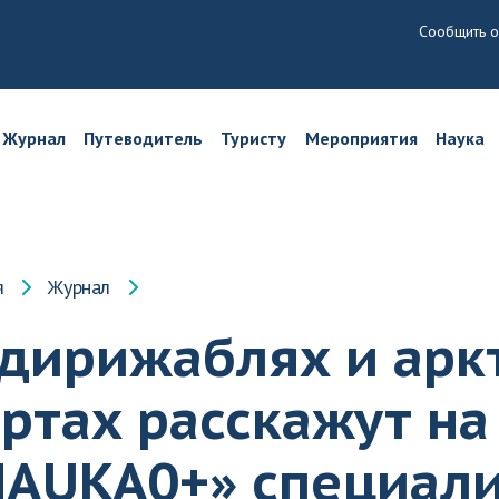
Сообщить о
Журнал
Путеводитель
Туристу
Мероприятия
Наука
я
Журнал
 дирижаблях и арк
ртах расскажут н
NAUKA0+» специали