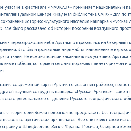
ое участие в фестивале «NAUKA0+» принимает национальный пар
интеллектуальном центре «Научная библиотека САФУ» для почти
сохранения историко-культурного наследия нацпарка «Русская 
», где было рассказано об истории покорения воздушного прост
жных первопроходцы неба Арктики отправлялись на Северный п
 времени. Это были громадные дирижабли, наполненные взрыво
ры и ткани. Не все экспедиции заканчивались успешно: Арктика 
альные победы, которые и сегодня поражают авантюризмом и от
ч.
тацию современной карты Арктики с указанием районов, предст
другой научный сотрудник нацпарка «Русская Арктика» - советн
льского регионального отделения Русского географического об
рные территории Земли невозможно представить без географиче
 несколько арктических архипелагов. Все они имеют свою исто
 справку о Шпицбергене, Земле Франца-Иосифа, Северной Земле