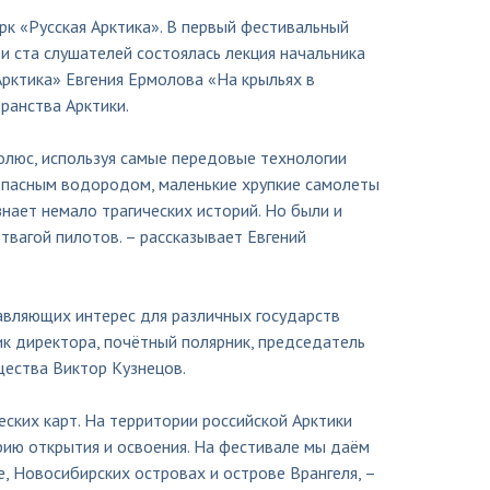
к «Русская Арктика». В первый фестивальный
 ста слушателей состоялась лекция начальника
Арктика» Евгения Ермолова «На крыльях в
ранства Арктики.
олюс, используя самые передовые технологии
опасным водородом, маленькие хрупкие самолеты
знает немало трагических историй. Но были и
вагой пилотов. – рассказывает Евгений
авляющих интерес для различных государств
ик директора, почётный полярник, председатель
щества Виктор Кузнецов.
ских карт. На территории российской Арктики
рию открытия и освоения. На фестивале мы даём
, Новосибирских островах и острове Врангеля, –