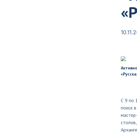
«Р
10.11.
Активно
«Русска
С 9 по
поиск в
мастер-
столов,
Арханге