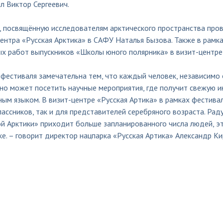
л Виктор Сергеевич.
, посвящённую исследователям арктического пространства пров
центра «Русская Арктика» в САФУ Наталья Бызова. Также в рам
ых работ выпускников «Школы юного полярника» в визит-центре
фестиваля замечательна тем, что каждый человек, независимо 
но может посетить научные мероприятия, где получит свежую и
ым языком. В визит-центре «Русская Артика» в рамках фестива
ассников, так и для представителей серебряного возраста. Раду
й Арктики» приходит больше запланированного числа людей, эт
е. – говорит директор нацпарка «Русская Артика» Александр Ки