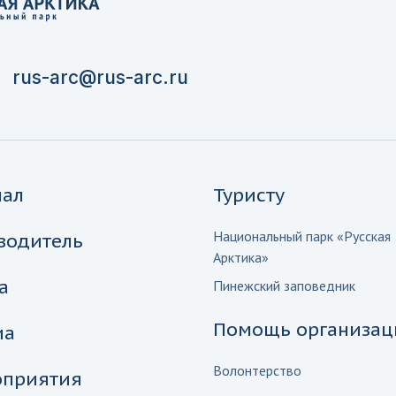
rus-arc@rus-arc.ru
нал
Туристу
Национальный парк «Русская
водитель
Арктика»
а
Пинежский заповедник
Помощь организац
иа
Волонтерство
приятия