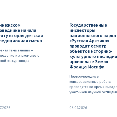
Пинежском
Государственные
оведнике начала
инспекторы
оту вторая детская
национального парка
спедиционная смена
«Русская Арктика»
проводят осмотр
вная тема занятий –
объектов историко-
ведение и знакомство с
культурного наследия
той экскурсовода
архипелаге Земля
Франца-Иосифа
Первоочередные
консервационные работы
проводятся во время высад
участников научной экспеди
7.2026
06.07.2026