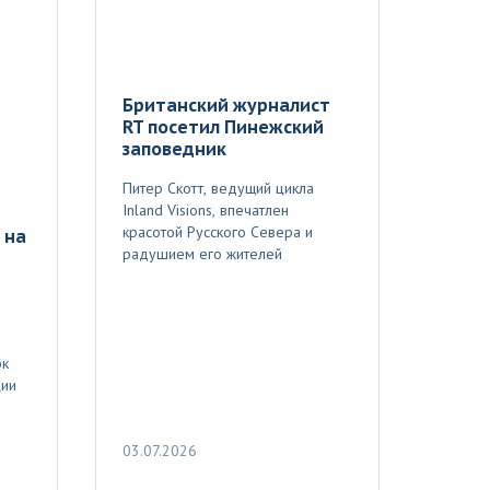
Британский журналист
RT посетил Пинежский
заповедник
Питер Скотт, ведущий цикла
Inland Visions, впечатлен
красотой Русского Севера и
 на
радушием его жителей
ок
ции
03.07.2026