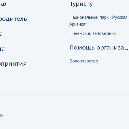
нал
Туристу
Национальный парк «Русская
водитель
Арктика»
а
Пинежский заповедник
Помощь организац
иа
Волонтерство
приятия
36