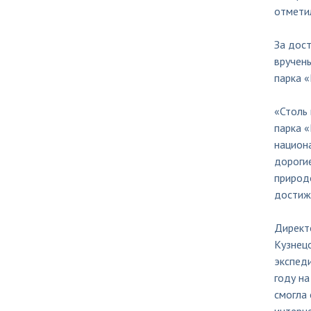
отмети
За дос
вручены
парка «
«Столь 
парка «
национа
дорогие
природо
достиже
Директо
Кузнецо
экспед
году на
смогла 