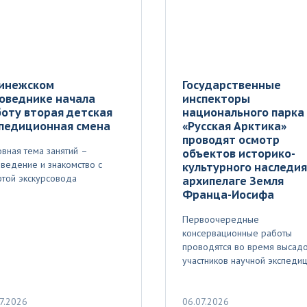
Пинежском
Государственные
оведнике начала
инспекторы
оту вторая детская
национального парка
спедиционная смена
«Русская Арктика»
проводят осмотр
вная тема занятий –
объектов историко-
ведение и знакомство с
культурного наследия
той экскурсовода
архипелаге Земля
Франца-Иосифа
Первоочередные
консервационные работы
проводятся во время высад
участников научной экспеди
7.2026
06.07.2026