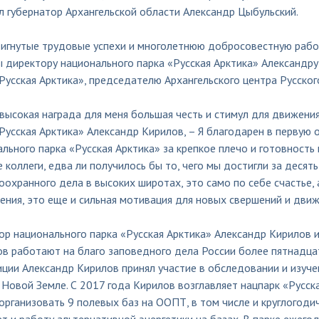
л губернатор Архангельской области Александр Цыбульский.
тигнутые трудовые успехи и многолетнюю добросовестную рабо
 директору национального парка «Русская Арктика» Александру
Русская Арктика», председателю Архангельского центра Русско
высокая награда для меня большая честь и стимул для движени
Русская Арктика» Александр Кирилов, – Я благодарен в первую 
льного парка «Русская Арктика» за крепкое плечо и готовность 
 коллеги, едва ли получилось бы то, чего мы достигли за десять
охранного дела в высоких широтах, это само по себе счастье, 
ния, это еще и сильная мотивация для новых свершений и движ
р национального парка «Русская Арктика» Александр Кирилов и с
в работают на благо заповедного дела России более пятнадцат
иции Александр Кирилов принял участие в обследовании и изуч
 Новой Земле. С 2017 года Кирилов возглавляет нацпарк «Русск
организовать 9 полевых баз на ООПТ, в том числе и круглогодич