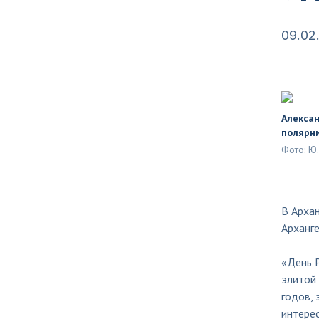
09.02
Алексан
полярн
Фото: Ю
В Архан
Арханге
«День Р
элитой 
годов, 
интерес