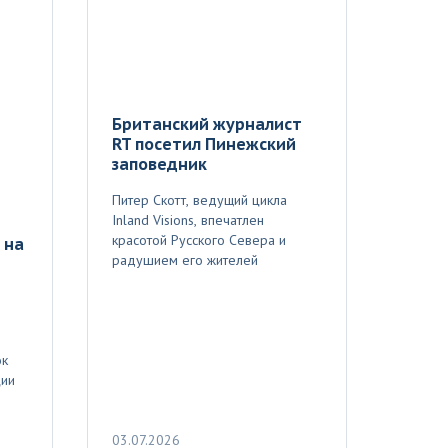
Британский журналист
RT посетил Пинежский
заповедник
Питер Скотт, ведущий цикла
Inland Visions, впечатлен
красотой Русского Севера и
 на
радушием его жителей
ок
ции
03.07.2026