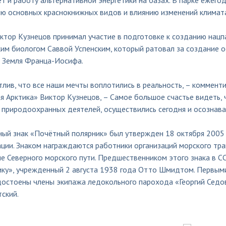
т и работу альтернативной энергетики на базах. В парке ежег
ию основных краснокнижных видов и влиянию изменений климата
Виктор Кузнецов принимал участие в подготовке к созданию нац
ким биологом Саввой Успенским, который ратовал за создание 
и Земля Франца-Иосифа.
тлив, что все наши мечты воплотились в реальность, – коммент
я Арктика» Виктор Кузнецов, – Самое большое счастье видеть, 
 природоохранных деятелей, осуществились сегодня и осознава
ный знак «Почётный полярник» был утвержден 18 октября 2005
ии. Знаком награждаются работники организаций морского тран
е Северного морского пути. Предшественником этого знака в С
ику», учрежденный 2 августа 1938 года Отто Шмидтом. Первым
достоены члены экипажа ледокольного парохода «Георгий Седов
тский.