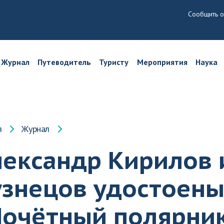
Сообщить о
Журнал
Путеводитель
Туристу
Мероприятия
Наука
я
Журнал
лександр Кирилов 
узнецов удостоены
Почётный полярни