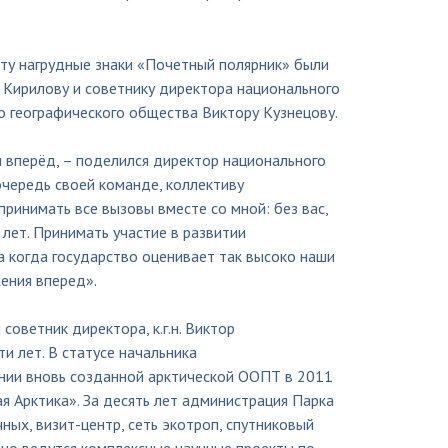
ту нагрудные знаки «Почетный полярник» были
 Кирилову и советнику директора национального
го географического общества Виктору Кузнецову.
я вперёд, – поделился директор национального
очередь своей команде, коллективу
принимать все вызовы вместе со мной: без вас,
 лет. Принимать участие в развитии
а когда государство оценивает так высоко наши
ения вперед».
оветник директора, к.г.н. Виктор
и лет. В статусе начальника
ении вновь созданной арктической ООПТ в 2011
ая Арктика». За десять лет администрация Парка
ных, визит-центр, сеть экотроп, спутниковый