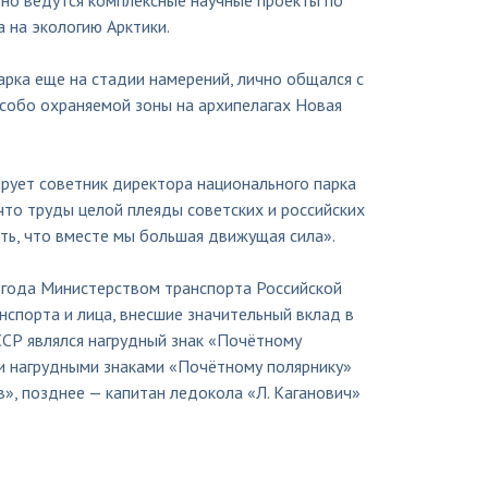
одно ведутся комплексные научные проекты по
 на экологию Арктики.
парка еще на стадии намерений, лично общался с
особо охраняемой зоны на архипелагах Новая
ирует советник директора национального парка
что труды целой плеяды советских и российских
ть, что вместе мы большая движущая сила».
 года Министерством транспорта Российской
спорта и лица, внесшие значительный вклад в
ССР являлся нагрудный знак «Почётному
и нагрудными знаками «Почётному полярнику»
», позднее — капитан ледокола «Л. Каганович»