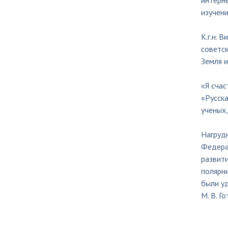
интерне
изучен
К.г.н. 
советс
Земля 
«Я счас
«Русска
ученых,
Нагруд
Федерац
развити
полярн
были у
М. В. Го