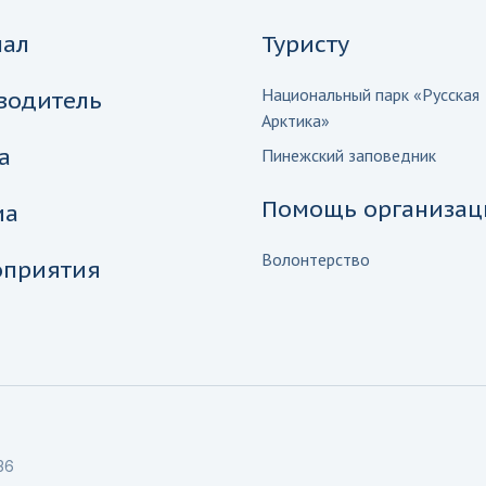
нал
Туристу
Национальный парк «Русская
водитель
Арктика»
а
Пинежский заповедник
Помощь организац
иа
Волонтерство
приятия
36