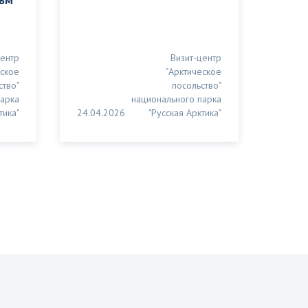
ьм
центр
Визит-центр
еское
"Арктическое
ство"
посольство"
парка
национального парка
тика"
24.04.2026
"Русская Арктика"