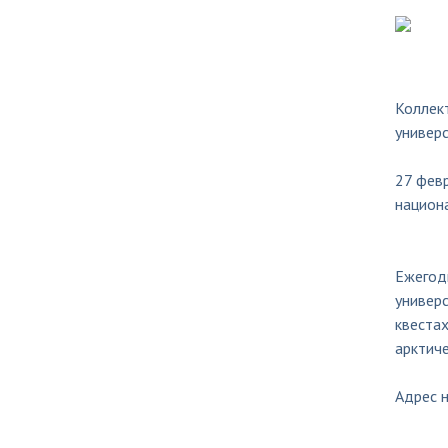
Коллект
универс
27 февр
национа
Ежегод
универс
квестах
арктиче
Адрес н