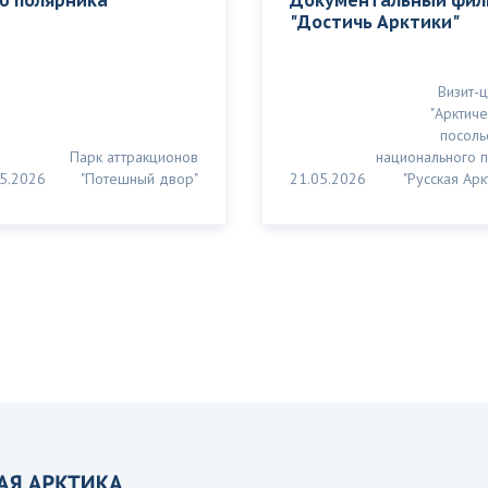
ю полярника
Документальный фил
"Достичь Арктики"
Визит-
"Арктич
посоль
Парк аттракционов
национального 
5.2026
"Потешный двор"
21.05.2026
"Русская Арк