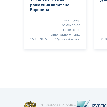
135-летию со дня
Дн
рождения капитана
Воронина
Визит-центр
"Арктическое
посольство"
национального парка
16.10.2026
"Русская Арктика"
21.0