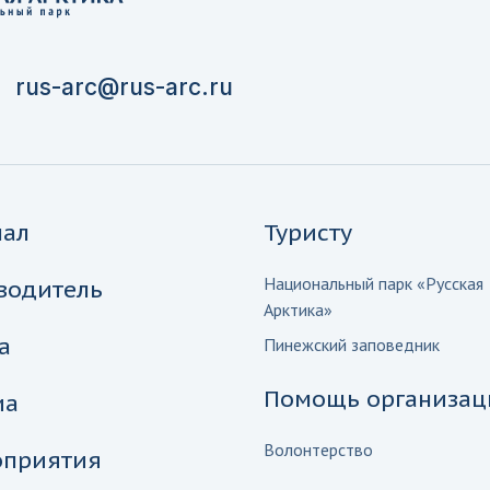
rus-arc@rus-arc.ru
нал
Туристу
Национальный парк «Русская
водитель
Арктика»
а
Пинежский заповедник
Помощь организац
иа
Волонтерство
приятия