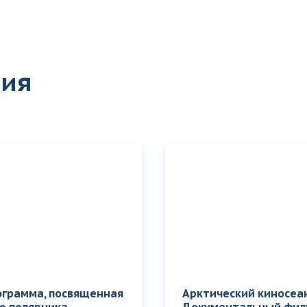
тия
ограмма, посвященная
Арктический киносеан