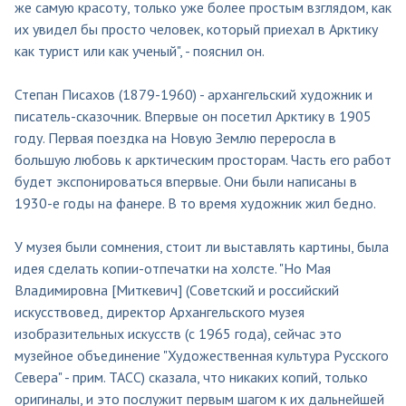
же самую красоту, только уже более простым взглядом, как
их увидел бы просто человек, который приехал в Арктику
как турист или как ученый", - пояснил он.
Степан Писахов (1879-1960) - архангельский художник и
писатель-сказочник. Впервые он посетил Арктику в 1905
году. Первая поездка на Новую Землю переросла в
большую любовь к арктическим просторам. Часть его работ
будет экспонироваться впервые. Они были написаны в
1930-е годы на фанере. В то время художник жил бедно.
У музея были сомнения, стоит ли выставлять картины, была
идея сделать копии-отпечатки на холсте. "Но Мая
Владимировна [Миткевич] (Cоветский и российский
искусствовед, директор Архангельского музея
изобразительных искусств (с 1965 года), сейчас это
музейное объединение "Художественная культура Русского
Севера" - прим. ТАСС) сказала, что никаких копий, только
оригиналы, и это послужит первым шагом к их дальнейшей