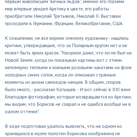
первым живописцем "вечных льдов", именно его глазами
мир впервые увидел Арктику в цвете, его работы
приобретали Николай Третьяков, Николай II. Выставки
проходили в Германии, Франции, Великобритании, США.
К сожалению, не все верили смелому художнику - нашлись
критики, утверждавшие, что за Полярным кругом нет и не
может быть ярких красок. "Говорили даже, что он не был на
Новой Земле, когда он показывал картины вот с этими
непомерно теплыми и южными розовыми закатами на фоне
холодных синих сопок, когда он описывал странные
моменты из жизни самоедов-ненцев. В общем, споров
было много, - рассказал Катышев. - И вот сейчас в XXI веке
благодаря фотографам, которые возвращаются из Арктики,
мы видим, что Борисов не соврал и не ошибся вообще ни в
одном оттенке".
В ходе подготовки удалось выяснить, что на одном из
хранящихся в музее полотен Борисова изображена не