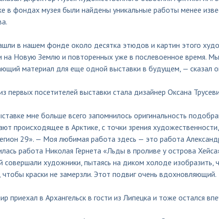
ке в фондах музея были найдены уникальные работы менее изв
а.
шли в нашем фонде около десятка этюдов и картин этого худо
и на Новую Землю и повторенных уже в послевоенное время. Мы
ающий материал для еще одной выставки в будущем, — сказал о
з первых посетителей выставки стала дизайнер Оксана Трусеви
ыставке мне больше всего запомнилось оригинальность подобра
ют происходящее в Арктике, с точки зрения художественности,
егион 29». — Моя любимая работа здесь — это работа Александ
лась работа Николая Гернета «Льды в проливе у острова Хейса».
 совершали художники, пытаясь на диком холоде изобразить, ч
 чтобы краски не замерзли. Этот подвиг очень вдохновляющий.
р приехал в Архангельск в гости из Липецка и тоже остался впе