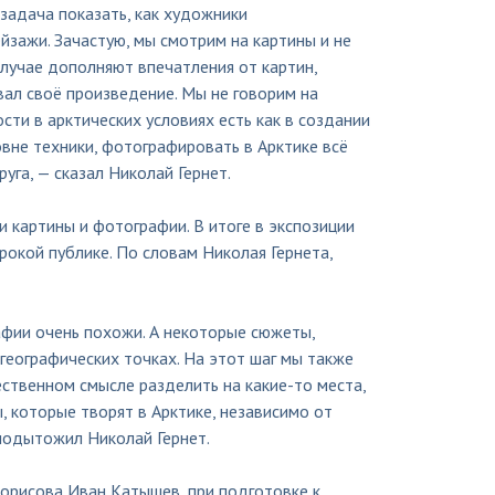
 задача показать, как художники
йзажи. Зачастую, мы смотрим на картины и не
случае дополняют впечатления от картин,
вал своё произведение. Мы не говорим на
ости в арктических условиях есть как в создании
вне техники, фотографировать в Арктике всё
га, — сказал Николай Гернет.
 картины и фотографии. В итоге в экспозиции
рокой публике. По словам Николая Гернета,
фии очень похожи. А некоторые сюжеты,
 географических точках. На этот шаг мы также
ественном смысле разделить на какие-то места,
, которые творят в Арктике, независимо от
 подытожил Николай Гернет.
Борисова Иван Катышев, при подготовке к