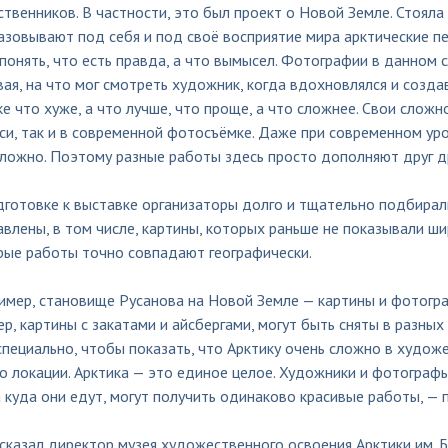
твенников. В частности, это был проект о Новой Земле. Стояла
зовывают под себя и под своё восприятие мира арктические пе
онять, что есть правда, а что вымысел. Фотографии в данном 
ая, на что мог смотреть художник, когда вдохновлялся и созда
е что хуже, а что лучше, что проще, а что сложнее. Свои сложн
и, так и в современной фотосъёмке. Даже при современном уро
ложно. Поэтому разные работы здесь просто дополняют друг дру
готовке к выставке организаторы долго и тщательно подбирали
влены, в том числе, картины, которых раньше не показывали ши
рые работы точно совпадают географически.
имер, становище Русанова на Новой Земле — картины и фотогра
р, картины с закатами и айсбергами, могут быть сняты в разных
пециально, чтобы показать, что Арктику очень сложно в худож
о локации. Арктика — это единое целое. Художники и фотографы
 куда они едут, могут получить одинаково красивые работы, —
сказал директор музея художественного освоения Арктики им. 