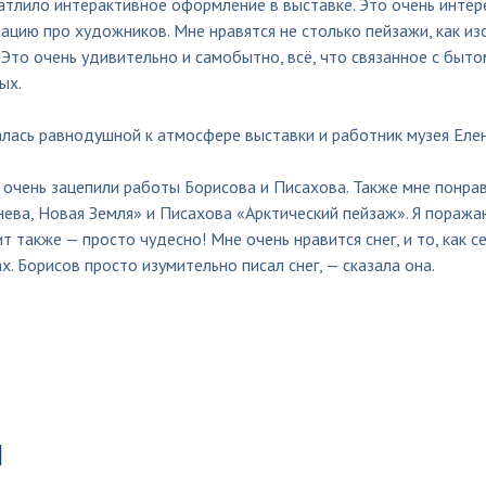
тлило интерактивное оформление в выставке. Это очень интере
цию про художников. Мне нравятся не столько пейзажи, как из
 Это очень удивительно и самобытно, всё, что связанное с бы
ых.
алась равнодушной к атмосфере выставки и работник музея Еле
очень зацепили работы Борисова и Писахова. Также мне понрав
ева, Новая Земля» и Писахова «Арктический пейзаж». Я поражаю
т также — просто чудесно! Мне очень нравится снег, и то, как 
х. Борисов просто изумительно писал снег, — сказала она.
ы