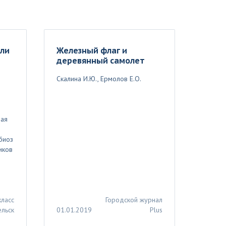
ыли
Железный флаг и
деревянный самолет
Скалина И.Ю., Ермолов Е.О.
ная
биоз
иков
класс
Городской журнал
ельск
01.01.2019
Plus