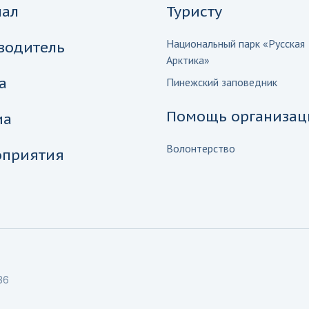
нал
Туристу
Национальный парк «Русская
водитель
Арктика»
а
Пинежский заповедник
Помощь организац
иа
Волонтерство
приятия
36