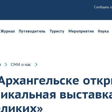
Сообщить о
Журнал
Путеводитель
Туристу
Мероприятия
Наука
я
СМИ о нас
 Архангельске отк
никальная выставк
еликих»