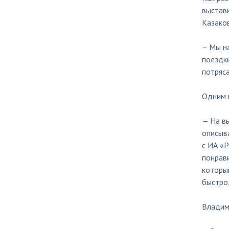
выстав
Казаков
– Мы на
поездк
потряс
Одним и
— На в
описыва
с ИА «Р
понрави
который
быстро,
Владими