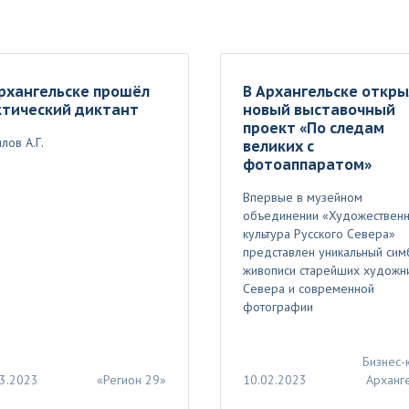
рхангельске прошёл
В Архангельске откр
ктический диктант
новый выставочный
проект «По следам
лов А.Г.
великих с
фотоаппаратом»
Впервые в музейном
объединении «Художествен
культура Русского Севера»
представлен уникальный сим
живописи старейших художн
Севера и современной
фотографии
Бизнес-
3.2023
«Регион 29»
10.02.2023
Арханг