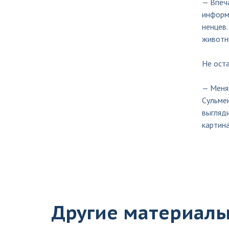
— Впеча
информа
ненцев.
животн
Не ост
— Меня 
Сульмен
выгляди
картина
Другие материал