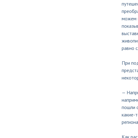
путешес
преобра
можем п
показыв
выставк
живопис
равно с
При под
предста
некото
— Напр
наприме
пошли с
какие-т
региона
Как рас