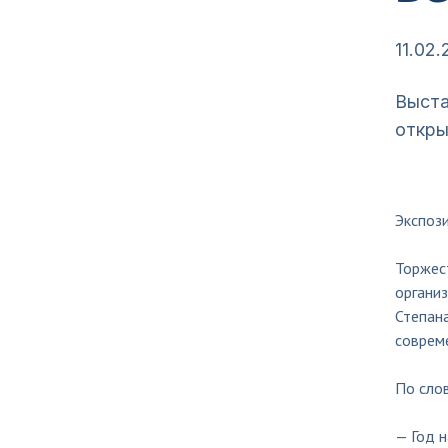
11.02
Выста
откры
Экспоз
Торжес
организ
Степан
совреме
По слов
— Год 