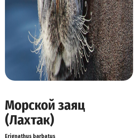
Морской заяц
(Лахтак)
Erignathus barbatus